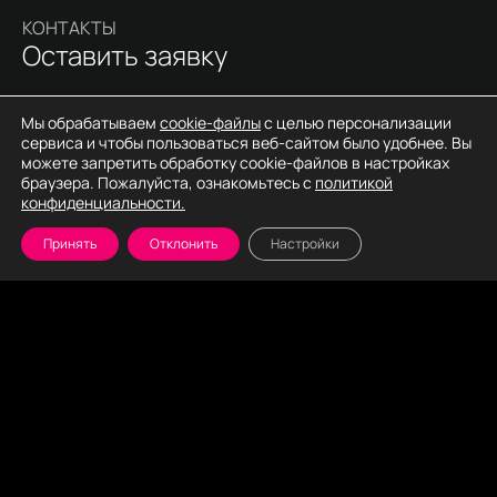
КОНТАКТЫ
Оставить заявку
Наши руководители готовы лично помочь и обсудить детали.
Мы обрабатываем
cookie-файлы
с целью персонализации
Позвоните, чтобы договориться о встрече или заполните
сервиса и чтобы пользоваться веб-сайтом было удобнее. Вы
форму, и мы сами перезвоним.
можете запретить обработку cookie-файлов в настройках
браузера. Пожалуйста, ознакомьтесь с
политикой
конфиденциальности.
Принять
Отклонить
Настройки