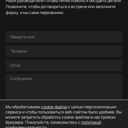
Наши руководители готовы лично помочь и обсудить детали.
Позвоните, чтобы договориться о встрече или заполните
форму, и мы сами перезвоним.
Я согласен с
Политикой конфиденциальности
и даю
Мы обрабатываем
cookie-файлы
с целью персонализации
сервиса и чтобы пользоваться веб-сайтом было удобнее. Вы
согласие
на обработку персональных данных
можете запретить обработку cookie-файлов в настройках
браузера. Пожалуйста, ознакомьтесь с
политикой
ОТПРАВИТЬ
конфиденциальности.