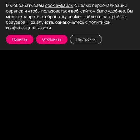
Мы обрабатываем
cookie-файлы
с целью персонализации
сервиса и чтобы пользоваться веб-сайтом было удобнее. Вы
можете запретить обработку cookie-файлов в настройках
браузера. Пожалуйста, ознакомьтесь с
политикой
конфиденциальности.
Принять
Отклонить
Настройки
Я согласен с
Политикой конфиденциальности
и даю
согласие
на обработку персональных данных
ОТПРАВИТЬ
+7 499 877 02 95
info@gotoit.team
Будни с 9:00 до 18:00
Адрес: 140126, Московская область, Раменский р-н, тер.
днп Березовый Парк, Березовая ул, д. 35/3
Главная